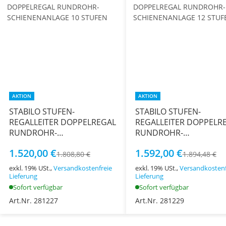
AKTION
AKTION
STABILO STUFEN-
STABILO STUFEN-
REGALLEITER DOPPELREGAL
REGALLEITER DOPPELR
RUNDROHR-
RUNDROHR-
SCHIENENANLAGE 10
SCHIENENANLAGE 12
1.520,00 €
1.592,00 €
STUFEN
STUFEN
1.808,80 €
1.894,48 €
exkl. 19% USt.,
Versandkostenfreie
exkl. 19% USt.,
Versandkostenf
Lieferung
Lieferung
Sofort verfügbar
Sofort verfügbar
Art.Nr. 281227
Art.Nr. 281229