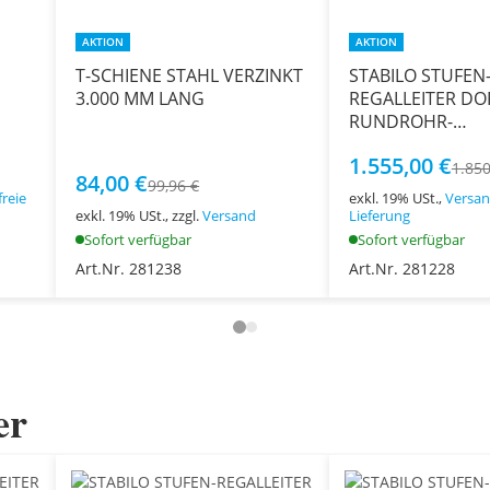
AKTION
AKTION
T-SCHIENE STAHL VERZINKT
STABILO STUFEN
3.000 MM LANG
REGALLEITER DO
RUNDROHR-
SCHIENENANLAGE 
1.555,00 €
STUFEN
1.850
84,00 €
99,96 €
reie
exkl. 19% USt.,
Versan
exkl. 19% USt., zzgl.
Versand
Lieferung
Sofort verfügbar
Sofort verfügbar
Art.Nr. 281238
Art.Nr. 281228
er