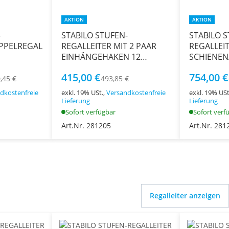
AKTION
AKTION
-
STABILO STUFEN-
STABILO S
PPELREGAL
REGALLEITER MIT 2 PAAR
REGALLEIT
EINHÄNGEHAKEN 12
SCHIENEN
11
STUFEN
STUFEN
415,00 €
754,00 €
,45 €
493,85 €
dkostenfreie
exkl. 19% USt.,
Versandkostenfreie
exkl. 19% USt
Lieferung
Lieferung
Sofort verfügbar
Sofort verf
Art.Nr. 281205
Art.Nr. 281
Regalleiter anzeigen