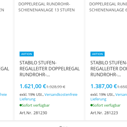
AKTION
AKTION
STABILO STUFEN-
STABILO STUFEN
EGAL
REGALLEITER DOPPELREGAL
REGALLEITER DO
RUNDROHR-
RUNDROHR-
SCHIENENANLAGE 13
SCHIENENANLAGE
1.621,00 €
1.387,00 €
STUFEN
STUFEN
1.928,99 €
1.650
reie
exkl. 19% USt.,
Versandkostenfreie
exkl. 19% USt.,
Versan
Lieferung
Lieferung
Sofort verfügbar
Sofort verfügbar
Art.Nr. 281230
Art.Nr. 281223