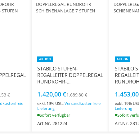
AKTION
AKTION
-
STABILO STUFEN-
STABILO S
PPELREGAL
REGALLEITER DOPPELREGAL
REGALLEI
RUNDROHR-
RUNDROH
 6
SCHIENENANLAGE 7
SCHIENEN
1.420,00 €
1.453,00
STUFEN
STUFEN
,53 €
1.689,80 €
dkostenfreie
exkl. 19% USt.,
Versandkostenfreie
exkl. 19% USt
Lieferung
Lieferung
Sofort verfügbar
Sofort verf
Art.Nr. 281224
Art.Nr. 281