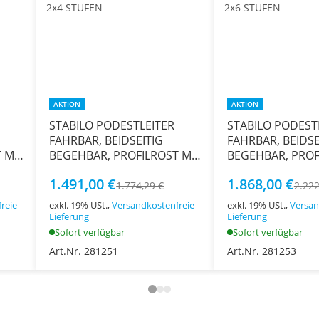
AKTION
AKTION
STABILO PODESTLEITER
STABILO PODEST
FAHRBAR, BEIDSEITIG
FAHRBAR, BEIDSE
 MIT
BEGEHBAR, PROFILROST MIT
BEGEHBAR, PROF
EN
R13-STUFEN, 2x4 STUFEN
R13-STUFEN, 2x6
1.491,00 €
1.868,00 €
1.774,29 €
2.222
reie
exkl. 19% USt.,
Versandkostenfreie
exkl. 19% USt.,
Versan
Lieferung
Lieferung
Sofort verfügbar
Sofort verfügbar
Art.Nr. 281251
Art.Nr. 281253