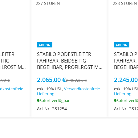
AKTION
AKTION
LEITER
STABILO PODESTLEITER
STABILO 
ITIG
FAHRBAR, BEIDSEITIG
FAHRBAR, 
ILROST MIT
BEGEHBAR, PROFILROST MIT
BEGEHBAR
 STUFEN
R13-STUFEN, 2x7 STUFEN
R13-STUFE
2.065,00 €
2.245,00
,92 €
2.457,35 €
dkostenfreie
exkl. 19% USt.,
Versandkostenfreie
exkl. 19% USt
Lieferung
Lieferung
Sofort verfügbar
Sofort verf
Art.Nr. 281254
Art.Nr. 281