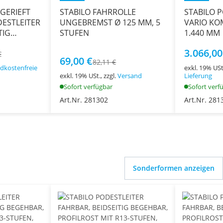
GERIEFT
STABILO FAHRROLLE
STABILO 
DESTLEITER
UNGEBREMST Ø 125 MM, 5
VARIO KO
TIG
STUFEN
1.440 MM
TUFEN
3.066,00
€
69,00 €
82,11 €
dkostenfreie
exkl. 19% USt
exkl. 19% USt., zzgl.
Versand
Lieferung
Sofort verfügbar
Sofort verf
Art.Nr. 281302
Art.Nr. 281
Sonderformen anzeigen