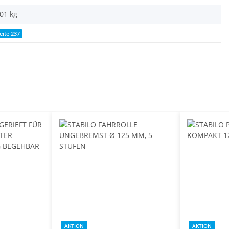
,01
kg
eite 237
AKTION
AKTION