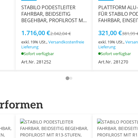
STABILO PODESTLEITER
PLATTFORM ALU-
FAHRBAR, BEIDSEITIG
FÜR STABILO PO
BEGEHBAR, PROFILROST MIT
FAHRBAR, EINSEI
FEN
R13-STUFEN, 2x5 STUFEN
BEGEHBAR 2-8 S
1.716,00 €
321,00 €
2.042,04 €
381,99 
exkl. 19% USt.,
Versandkostenfreie
exkl. 19% USt.,
Versan
Lieferung
Lieferung
Sofort verfügbar
Sofort verfügbar
Art.Nr. 281252
Art.Nr. 281270
erformen