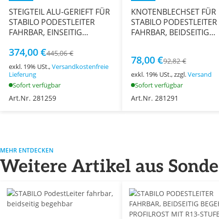
STEIGTEIL ALU-GERIEFT FÜR
KNOTENBLECHSET FÜR
STABILO PODESTLEITER
STABILO PODESTLEITER
FAHRBAR, EINSEITIG
FAHRBAR, BEIDSEITIG
BEGEHBAR 5 STUFEN
BEGEHBAR 2x3-2x8 STU
374,00 €
445,06 €
78,00 €
92,82 €
exkl. 19% USt.,
Versandkostenfreie
Lieferung
exkl. 19% USt., zzgl.
Versand
Sofort verfügbar
Sofort verfügbar
Art.Nr. 281259
Art.Nr. 281291
MEHR ENTDECKEN
Weitere Artikel aus Sond