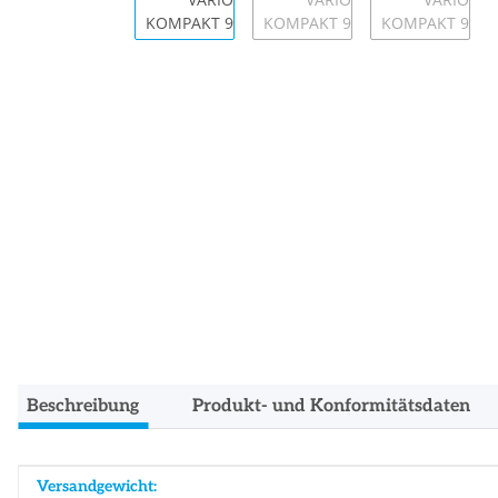
Beschreibung
Produkt- und Konformitätsdaten
Produkteigenschaft
Wert
Versandgewicht: