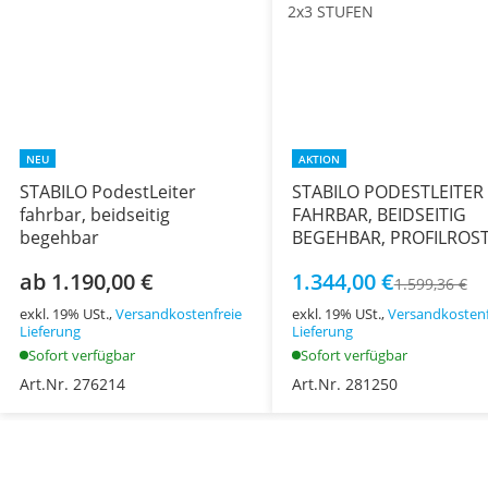
NEU
AKTION
STABILO PodestLeiter
STABILO PODESTLEITER
fahrbar, beidseitig
FAHRBAR, BEIDSEITIG
begehbar
BEGEHBAR, PROFILROST
R13-STUFEN, 2x3 STUF
ab 1.190,00 €
1.344,00 €
1.599,36 €
exkl. 19% USt.,
Versandkostenfreie
exkl. 19% USt.,
Versandkostenf
Lieferung
Lieferung
Sofort verfügbar
Sofort verfügbar
Art.Nr. 276214
Art.Nr. 281250