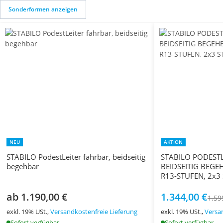
Sonderformen anzeigen
NEU
AKTION
STABILO PodestLeiter fahrbar, beidseitig
STABILO PODESTL
begehbar
BEIDSEITIG BEGE
R13-STUFEN, 2x3
ab 1.190,00 €
1.344,00 €
1.59
exkl. 19% USt.,
Versandkostenfreie Lieferung
exkl. 19% USt.,
Versa
Sofort verfügbar
Sofort verfügbar