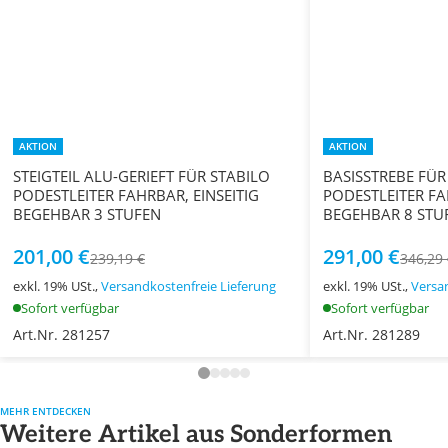
AKTION
AKTION
STEIGTEIL ALU-GERIEFT FÜR STABILO
BASISSTREBE FÜR
PODESTLEITER FAHRBAR, EINSEITIG
PODESTLEITER FA
BEGEHBAR 3 STUFEN
BEGEHBAR 8 STU
201,00 €
291,00 €
239,19 €
346,29
exkl. 19% USt.,
Versandkostenfreie Lieferung
exkl. 19% USt.,
Versa
Sofort verfügbar
Sofort verfügbar
Art.Nr. 281257
Art.Nr. 281289
MEHR ENTDECKEN
Weitere Artikel aus Sonderformen