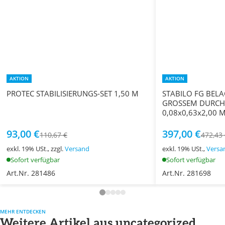
AKTION
AKTION
PROTEC STABILISIERUNGS-SET 1,50 M
STABILO FG BEL
GROSSEM DURCH
0,08x0,63x2,00 
93,00 €
397,00 €
110,67 €
472,43
exkl. 19% USt., zzgl.
Versand
exkl. 19% USt.,
Versa
Sofort verfügbar
Sofort verfügbar
Art.Nr. 281486
Art.Nr. 281698
MEHR ENTDECKEN
Weitere Artikel aus uncategorized