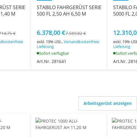
RÜST SERIE
STABILO FAHRGERÜST SERIE
STABILO 
11,40 M
500 FL 2,50 AH 6,50 M
5000 FL 2,
6.378,00 €
12.310,0
714,75 €
7.589,82 €
dkostenfreie
exkl. 19% USt.,
Versandkostenfreie
exkl. 19% USt
Lieferung
Lieferung
Sofort verfügbar
Sofort verf
Art.Nr. 281641
Art.Nr. 281
Arbeitsgerüst anzeigen