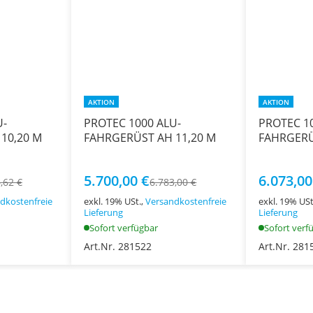
AKTION
AKTION
U-
PROTEC 1000 ALU-
PROTEC 1
10,20 M
FAHRGERÜST AH 11,20 M
FAHRGERÜ
5.700,00 €
6.073,00
,62 €
6.783,00 €
dkostenfreie
exkl. 19% USt.,
Versandkostenfreie
exkl. 19% USt
Lieferung
Lieferung
Sofort verfügbar
Sofort verf
Art.Nr. 281522
Art.Nr. 281