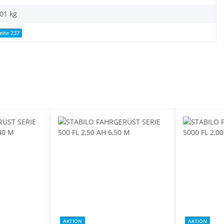
,01
kg
eite 237
AKTION
AKTION