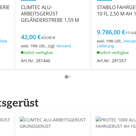
ERIE
CLIMTEC ALU-
STABILO FAHRGE
ARBEITSGERÜST
10 FL 2,50 M AH 
GELÄNDERSTREBE 1,59 M
9.786,00 €
11.64
42,00 €
49,98 €
reie
exkl. 19% USt.,
Versan
exkl. 19% USt., zzgl.
Versand
Lieferung
Sofort verfügbar
Sofort verfügbar
Art.Nr. 281446
Art.Nr. 281557
tsgerüst