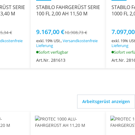
RÜST SERIE
STABILO FAHRGERÜST SERIE
STABILO 
13,40 M
100 FL 2,00 AH 11,50 M
1000 FL 2,
9.167,00 €
7.097,00
5,34 €
10.908,73 €
dkostenfreie
exkl. 19% USt.,
Versandkostenfreie
exkl. 19% USt
Lieferung
Lieferung
Sofort verfügbar
Sofort verf
Art.Nr. 281613
Art.Nr. 281
Arbeitsgerüst anzeigen