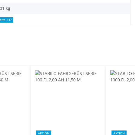
,01
kg
eite 237
AKTION
AKTION