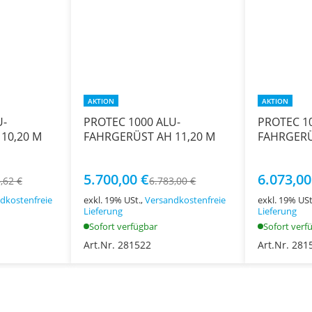
AKTION
AKTION
U-
PROTEC 1000 ALU-
PROTEC 1
10,20 M
FAHRGERÜST AH 11,20 M
FAHRGERÜ
5.700,00 €
6.073,00
,62 €
6.783,00 €
dkostenfreie
exkl. 19% USt.,
Versandkostenfreie
exkl. 19% USt
Lieferung
Lieferung
Sofort verfügbar
Sofort verf
Art.Nr. 281522
Art.Nr. 281