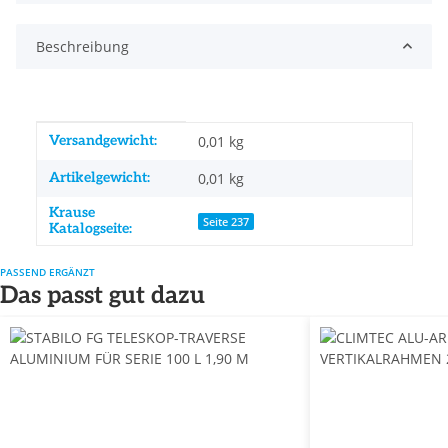
Beschreibung
Produkteigenschaft
Wert
Versandgewicht:
0,01 kg
Artikelgewicht:
0,01
kg
Krause
Seite 237
Katalogseite:
PASSEND ERGÄNZT
Das passt gut dazu