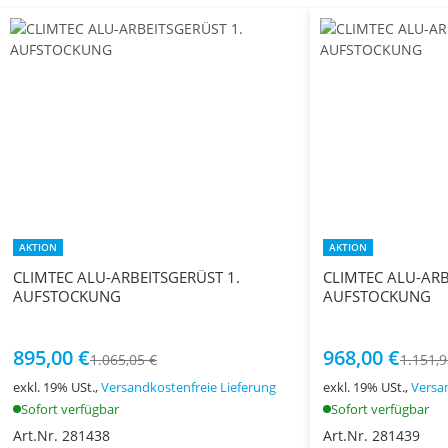
AKTION
AKTION
CLIMTEC ALU-ARBEITSGERÜST 1.
CLIMTEC ALU-ARB
AUFSTOCKUNG
AUFSTOCKUNG
895,00 €
968,00 €
1.065,05 €
1.151,9
exkl. 19% USt.,
Versandkostenfreie Lieferung
exkl. 19% USt.,
Versa
Sofort verfügbar
Sofort verfügbar
Art.Nr. 281438
Art.Nr. 281439