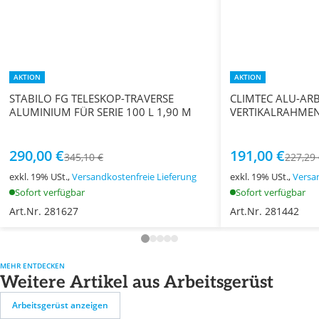
AKTION
AKTION
STABILO FG TELESKOP-TRAVERSE
CLIMTEC ALU-AR
ALUMINIUM FÜR SERIE 100 L 1,90 M
VERTIKALRAHMEN 
290,00 €
191,00 €
345,10 €
227,29
exkl. 19% USt.,
Versandkostenfreie Lieferung
exkl. 19% USt.,
Versa
Sofort verfügbar
Sofort verfügbar
Art.Nr. 281627
Art.Nr. 281442
MEHR ENTDECKEN
Weitere Artikel aus Arbeitsgerüst
Arbeitsgerüst anzeigen