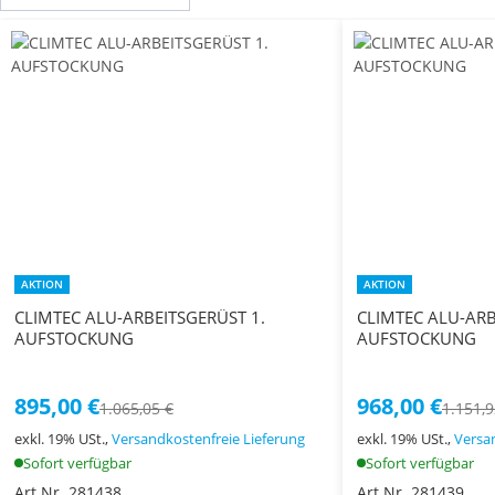
AKTION
AKTION
CLIMTEC ALU-ARBEITSGERÜST 1.
CLIMTEC ALU-ARB
AUFSTOCKUNG
AUFSTOCKUNG
895,00 €
968,00 €
1.065,05 €
1.151,9
exkl. 19% USt.,
Versandkostenfreie Lieferung
exkl. 19% USt.,
Versa
Sofort verfügbar
Sofort verfügbar
Art.Nr. 281438
Art.Nr. 281439