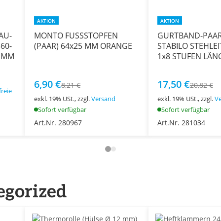
AKTION
AKTION
AU-
MONTO FUSSSTOPFEN
GURTBAND-PAAR
60-
(PAAR) 64x25 MM ORANGE
STABILO STEHLEI
0 MM
1x8 STUFEN LÄNG
MM
6,90 €
17,50 €
8,21 €
20,82 €
reie
exkl. 19% USt., zzgl.
Versand
exkl. 19% USt., zzgl.
V
Sofort verfügbar
Sofort verfügbar
Art.Nr. 280967
Art.Nr. 281034
egorized