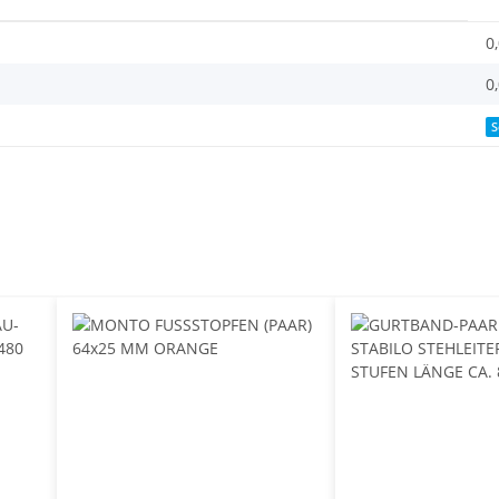
0
0
S