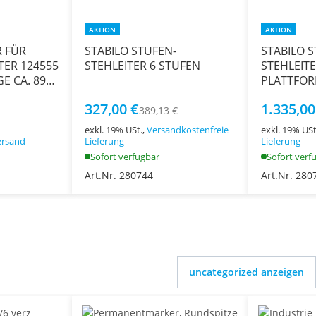
AKTION
AKTION
 FÜR
STABILO STUFEN-
STABILO S
TER 124555
STEHLEITER 6 STUFEN
STEHLEIT
E CA. 898
PLATTFOR
SICHERHE
327,00 €
1.335,00
STUFEN
389,13 €
exkl. 19% USt.,
Versandkostenfreie
exkl. 19% USt
ersand
Lieferung
Lieferung
Sofort verfügbar
Sofort verf
Art.Nr. 280744
Art.Nr. 280
uncategorized anzeigen