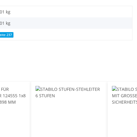
,01 kg
,01
kg
eite 237