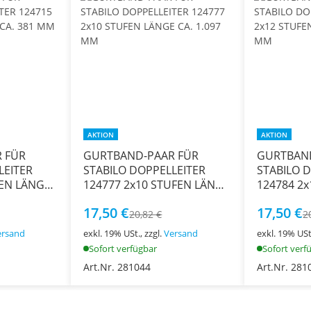
AKTION
AKTION
 FÜR
GURTBAND-PAAR FÜR
GURTBAN
LEITER
STABILO DOPPELLEITER
STABILO 
124777 2x10 STUFEN LÄNGE
124784 2x12 STUFEN LÄNGE
CA. 1.097 MM
CA. 1.273
17,50 €
17,50 €
20,82 €
2
ersand
exkl. 19% USt., zzgl.
Versand
exkl. 19% USt.
Sofort verfügbar
Sofort verf
Art.Nr. 281044
Art.Nr. 281