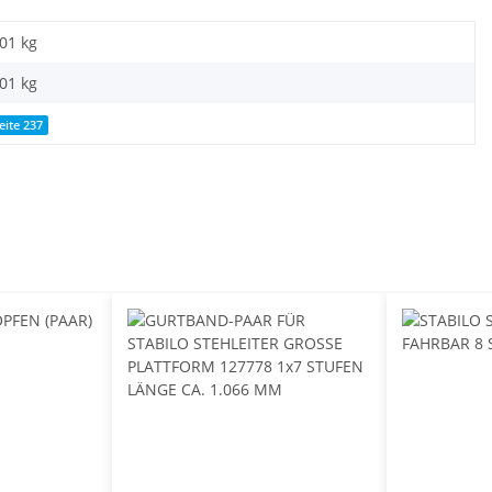
,01 kg
,01
kg
eite 237