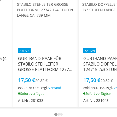
AKTION
AKTION
 (4
GURTBAND-PAAR FÜR
GURTBAND-PAAR
STABILO STEHLEITER
STABILO DOPPEL
GROSSE PLATTFORM 127747
124715 2x3 STUFEN LÄNGE
1x4 STUFEN LÄNGE CA. 739
CA. 381 MM
17,50 €
17,50 €
MM
20,82 €
20,82 €
exkl. 19% USt., zzgl.
Versand
exkl. 19% USt., zzgl.
V
Sofort verfügbar
Sofort verfügbar
Art.Nr. 281038
Art.Nr. 281043