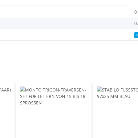
0
0
S