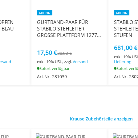
AKTION
AKTION
OPFEN
GURTBAND-PAAR FÜR
STABILO S
M BLAU
STABILO STEHLEITER
STEHLEITE
GROSSE PLATTFORM 127778
STUFEN
1x7 STUFEN LÄNGE CA.
681,00 €
1.066 MM
17,50 €
20,82 €
exkl. 19% USt
ersand
exkl. 19% USt., zzgl.
Versand
Lieferung
Sofort verfügbar
Sofort verf
Art.Nr. 281039
Art.Nr. 280
Krause Zubehörteile anzeigen