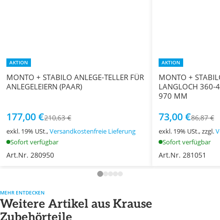
AKTION
AKTION
MONTO + STABILO ANLEGE-TELLER FÜR
MONTO + STABILO
ANLEGELEIERN (PAAR)
LANGLOCH 360-4
970 MM
177,00 €
73,00 €
210,63 €
86,87 €
exkl. 19% USt.,
Versandkostenfreie Lieferung
exkl. 19% USt., zzgl.
V
Sofort verfügbar
Sofort verfügbar
Art.Nr. 280950
Art.Nr. 281051
MEHR ENTDECKEN
Weitere Artikel aus Krause
Zubehörteile