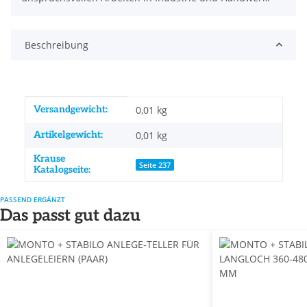
Beschreibung
Produkteigenschaft
Wert
Versandgewicht:
0,01 kg
Artikelgewicht:
0,01
kg
Krause
Seite 237
Katalogseite:
PASSEND ERGÄNZT
Das passt gut dazu