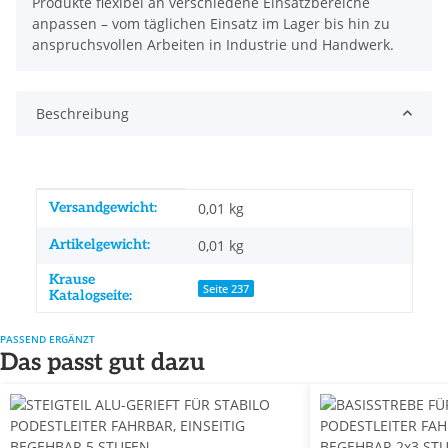
Produkte flexibel an verschiedene Einsatzbereiche
anpassen – vom täglichen Einsatz im Lager bis hin zu
anspruchsvollen Arbeiten in Industrie und Handwerk.
Beschreibung
Produkteigenschaft
Wert
Versandgewicht:
0,01 kg
Artikelgewicht:
0,01
kg
Krause
Seite 237
Katalogseite:
PASSEND ERGÄNZT
Das passt gut dazu