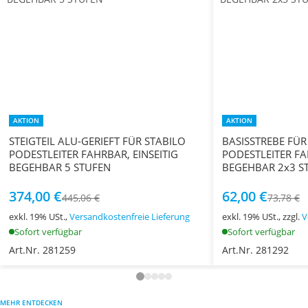
AKTION
AKTION
STEIGTEIL ALU-GERIEFT FÜR STABILO
BASISSTREBE FÜR
PODESTLEITER FAHRBAR, EINSEITIG
PODESTLEITER FA
BEGEHBAR 5 STUFEN
BEGEHBAR 2x3 S
374,00 €
62,00 €
445,06 €
73,78 €
exkl. 19% USt.,
Versandkostenfreie Lieferung
exkl. 19% USt., zzgl.
V
Sofort verfügbar
Sofort verfügbar
Art.Nr. 281259
Art.Nr. 281292
MEHR ENTDECKEN