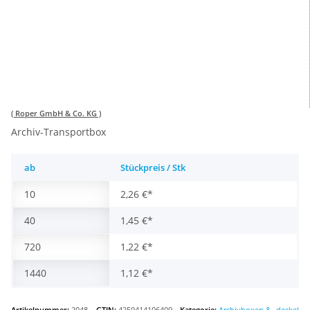
( Roper GmbH & Co. KG )
Archiv-Transportbox
ab
Stückpreis / Stk
10
2,26 €
*
40
1,45 €
*
720
1,22 €
*
1440
1,12 €
*
Artikelnummer:
2048
GTIN:
4250414106409
Kategorie:
Archivboxen & -deckel