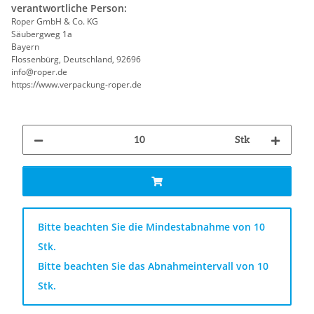
verantwortliche Person:
Roper GmbH & Co. KG
Säubergweg 1a
Bayern
Flossenbürg, Deutschland, 92696
info@roper.de
https://www.verpackung-roper.de
Stk
x
Bitte beachten Sie die Mindestabnahme von 10
Stk.
Bitte beachten Sie das Abnahmeintervall von 10
Stk.