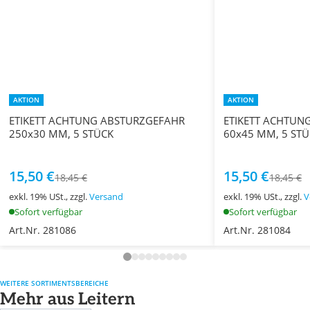
AKTION
AKTION
ETIKETT ACHTUNG ABSTURZGEFAHR
ETIKETT ACHTUN
250x30 MM, 5 STÜCK
60x45 MM, 5 ST
15,50 €
15,50 €
18,45 €
18,45 €
exkl. 19% USt., zzgl.
Versand
exkl. 19% USt., zzgl.
V
Sofort verfügbar
Sofort verfügbar
Art.Nr. 281086
Art.Nr. 281084
WEITERE SORTIMENTSBEREICHE
Mehr aus Leitern