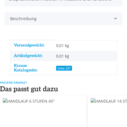
Beschreibung
Produkteigenschaft
Wert
Versandgewicht:
0,01 kg
Artikelgewicht:
0,01
kg
Krause
Seite 237
Katalogseite:
PASSEND ERGÄNZT
Das passt gut dazu