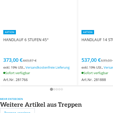
AKTION
AKTION
HANDLAUF 6 STUFEN 45°
HANDLAUF 14 ST
373,00 €
537,00 €
443,87 €
639,03
exkl. 19% USt.,
Versandkostenfreie Lieferung
exkl. 19% USt.,
Versa
Sofort verfügbar
Sofort verfügbar
Art.Nr. 281766
Art.Nr. 281888
MEHR ENTDECKEN
Weitere Artikel aus Treppen
Treppen anzeigen