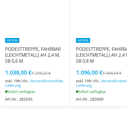
AKTION
AKTION
PODESTTREPPE, FAHRBAR
PODESTTREPPE, FAHRB
(LEICHTMETALL) AH 2,4 M,
(LEICHTMETALL) AH 2,4 
SB 0,6 M
SB 0,8 M
1.038,00 €
1.096,00 €
1.235,22 €
1.304,24 €
exkl. 19% USt.,
Versandkostenfreie
exkl. 19% USt.,
Versandkostenf
Lieferung
Lieferung
Sofort verfügbar
Sofort verfügbar
Art.Nr. 282045
Art.Nr. 282049