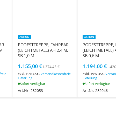
AKTION
AKTION
AR
PODESTTREPPE, FAHRBAR
PODESTTREPPE,
M,
(LEICHTMETALL) AH 2,4 M,
(LEICHTMETALL) 
SB 1,0 M
SB 0,6 M
1.155,00 €
1.194,00 €
1.374,45 €
1.420
reie
exkl. 19% USt.,
Versandkostenfreie
exkl. 19% USt.,
Versan
Lieferung
Lieferung
Sofort verfügbar
Sofort verfügbar
Art.Nr. 282053
Art.Nr. 282046