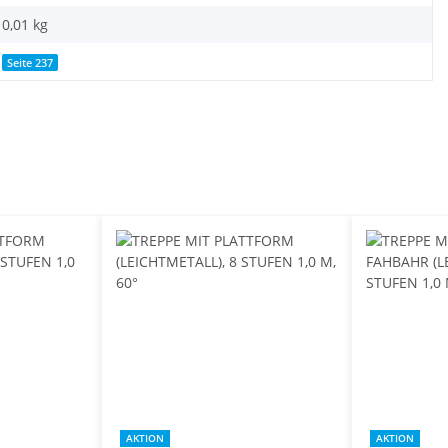
0,01
kg
Seite 237
AKTION
AKTION