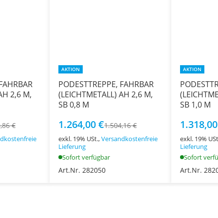
AKTION
AKTION
 FAHRBAR
PODESTTREPPE, FAHRBAR
PODESTTR
AH 2,6 M,
(LEICHTMETALL) AH 2,6 M,
(LEICHTME
SB 0,8 M
SB 1,0 M
1.264,00 €
1.318,00
,86 €
1.504,16 €
dkostenfreie
exkl. 19% USt.,
Versandkostenfreie
exkl. 19% USt
Lieferung
Lieferung
Sofort verfügbar
Sofort verf
Art.Nr. 282050
Art.Nr. 282