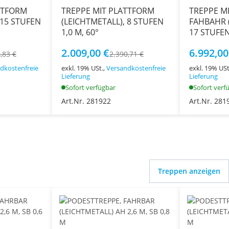
TTFORM
TREPPE MIT PLATTFORM
TREPPE M
 15 STUFEN
(LEICHTMETALL), 8 STUFEN
FAHBAHR 
1,0 M, 60°
17 STUFEN
2.009,00 €
6.992,00
,83 €
2.390,71 €
dkostenfreie
exkl. 19% USt.,
Versandkostenfreie
exkl. 19% USt
Lieferung
Lieferung
Sofort verfügbar
Sofort verf
Art.Nr. 281922
Art.Nr. 281
Treppen anzeigen