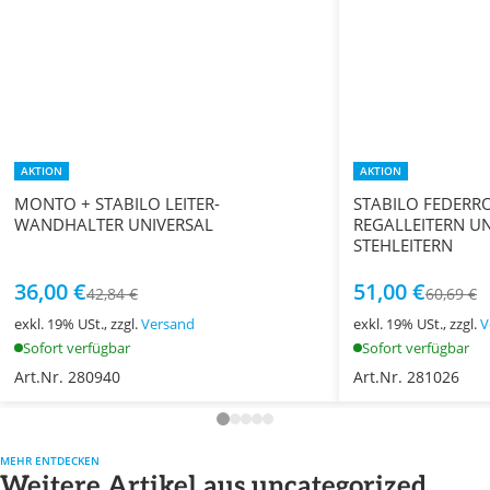
AKTION
AKTION
MONTO + STABILO LEITER-
STABILO FEDERRO
WANDHALTER UNIVERSAL
REGALLEITERN U
STEHLEITERN
36,00 €
51,00 €
42,84 €
60,69 €
exkl. 19% USt., zzgl.
Versand
exkl. 19% USt., zzgl.
V
Sofort verfügbar
Sofort verfügbar
Art.Nr. 280940
Art.Nr. 281026
MEHR ENTDECKEN
Weitere Artikel aus uncategorized