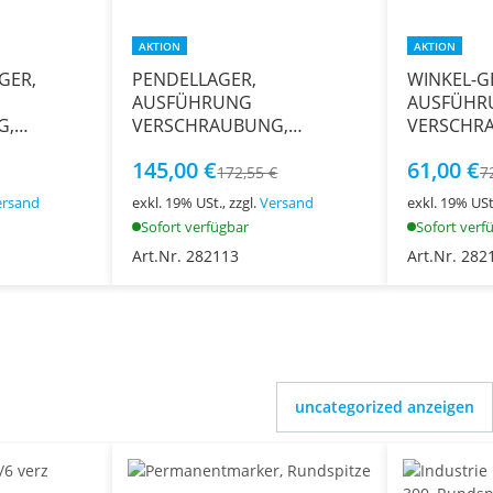
AKTION
AKTION
GER,
PENDELLAGER,
WINKEL-G
AUSFÜHRUNG
AUSFÜHR
G,
VERSCHRAUBUNG,
VERSCHR
 Ø 40 MM
EDELSTAHL V2A, 180°
EDELSTAH
145,00 €
61,00 €
172,55 €
7
ersand
exkl. 19% USt., zzgl.
Versand
exkl. 19% USt.
Sofort verfügbar
Sofort verf
Art.Nr. 282113
Art.Nr. 282
uncategorized anzeigen