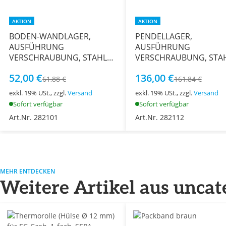
AKTION
AKTION
BODEN-WANDLAGER,
PENDELLAGER,
AUSFÜHRUNG
AUSFÜHRUNG
VERSCHRAUBUNG, STAHL
VERSCHRAUBUNG, STA
VERZINKT, Ø 40 MM
VERZINKT, 180°
52,00 €
136,00 €
61,88 €
161,84 €
exkl. 19% USt., zzgl.
Versand
exkl. 19% USt., zzgl.
Versand
Sofort verfügbar
Sofort verfügbar
Art.Nr. 282101
Art.Nr. 282112
MEHR ENTDECKEN
Weitere Artikel aus uncat