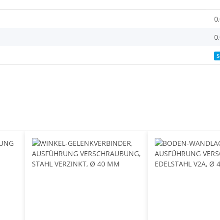
0
0
S