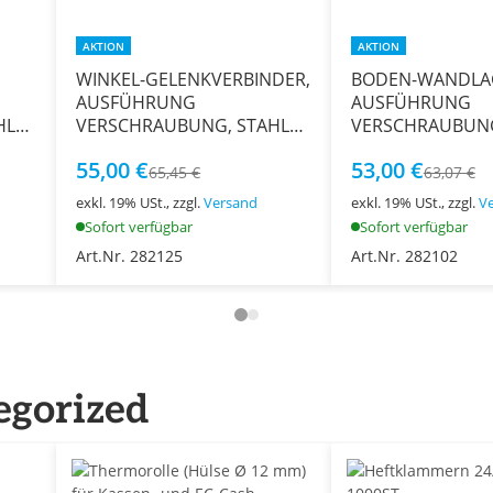
AKTION
AKTION
WINKEL-GELENKVERBINDER,
BODEN-WANDLA
AUSFÜHRUNG
AUSFÜHRUNG
HL
VERSCHRAUBUNG, STAHL
VERSCHRAUBUN
VERZINKT, Ø 40 MM
EDELSTAHL V2A,
55,00 €
53,00 €
65,45 €
63,07 €
exkl. 19% USt., zzgl.
Versand
exkl. 19% USt., zzgl.
V
Sofort verfügbar
Sofort verfügbar
Art.Nr. 282125
Art.Nr. 282102
egorized