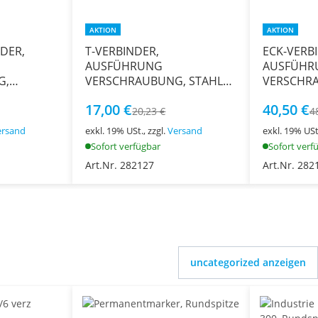
AKTION
AKTION
DER,
T-VERBINDER,
ECK-VERBI
AUSFÜHRUNG
AUSFÜHR
G,
VERSCHRAUBUNG, STAHL
VERSCHRA
 40 MM
VERZINKT, Ø 40 MM
VERZINKT,
17,00 €
40,50 €
20,23 €
4
ersand
exkl. 19% USt., zzgl.
Versand
exkl. 19% USt.
Sofort verfügbar
Sofort verf
Art.Nr. 282127
Art.Nr. 282
uncategorized anzeigen