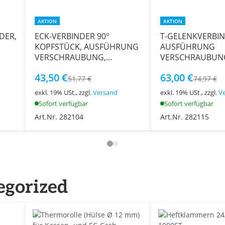
AKTION
AKTION
DER,
ECK-VERBINDER 90°
T-GELENKVERBIN
KOPFSTÜCK, AUSFÜHRUNG
AUSFÜHRUNG
VERSCHRAUBUNG,
VERSCHRAUBUN
MM
EDELSTAHL V2A, Ø 40 MM
EDELSTAHL V2A,
43,50 €
63,00 €
51,77 €
74,97 €
exkl. 19% USt., zzgl.
Versand
exkl. 19% USt., zzgl.
V
Sofort verfügbar
Sofort verfügbar
Art.Nr. 282104
Art.Nr. 282115
egorized