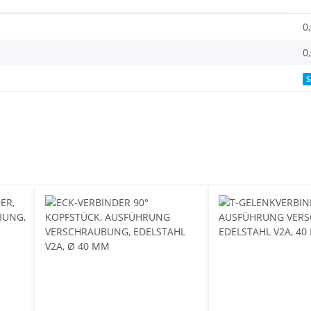
0
0
S