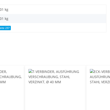
,01 kg
,01
kg
eite 237