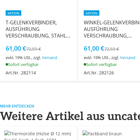
AKTION
AKTION
T-GELENKVERBINDER,
WINKEL-GELENKVERBIN
AUSFÜHRUNG
AUSFÜHRUNG
VERSCHRAUBUNG, STAHL
VERSCHRAUBUNG,
VERZINKT, 40 MM
EDELSTAHL V2A, Ø 40 
61,00 €
61,00 €
72,59 €
72,59 €
exkl. 19% USt., zzgl.
Versand
exkl. 19% USt., zzgl.
Versand
Sofort verfügbar
Sofort verfügbar
Art.Nr. 282114
Art.Nr. 282126
MEHR ENTDECKEN
Weitere Artikel aus uncat