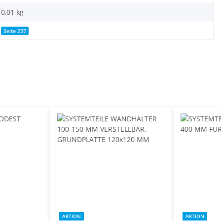
0,01
kg
Seite 237
AKTION
AKTION