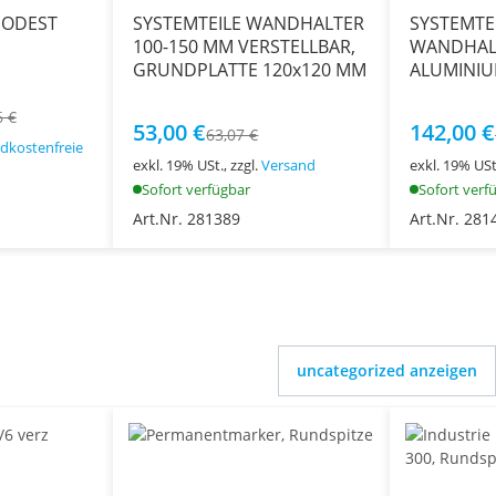
PODEST
SYSTEMTEILE WANDHALTER
SYSTEMTEI
100-150 MM VERSTELLBAR,
WANDHALT
GRUNDPLATTE 120x120 MM
ALUMINI
6 €
53,00 €
142,00 €
63,07 €
dkostenfreie
exkl. 19% USt., zzgl.
Versand
exkl. 19% USt.
Sofort verfügbar
Sofort verf
Art.Nr. 281389
Art.Nr. 281
uncategorized anzeigen