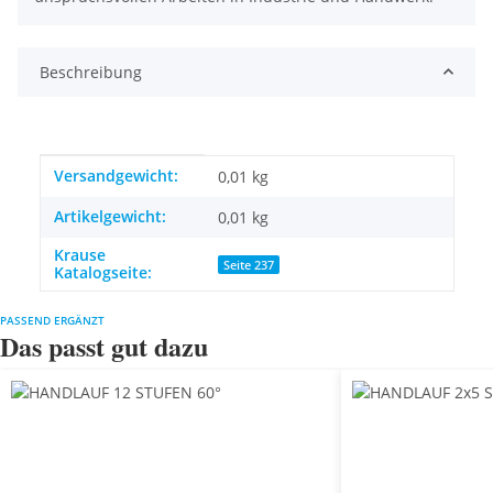
Beschreibung
Produkteigenschaft
Wert
Versandgewicht:
0,01 kg
Artikelgewicht:
0,01
kg
Krause
Seite 237
Katalogseite:
PASSEND ERGÄNZT
Das passt gut dazu