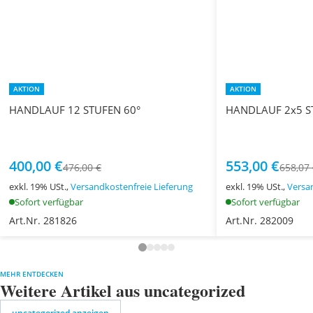
AKTION
AKTION
HANDLAUF 12 STUFEN 60°
HANDLAUF 2x5 S
400,00 €
553,00 €
476,00 €
658,07
exkl. 19% USt.,
Versandkostenfreie Lieferung
exkl. 19% USt.,
Versa
Sofort verfügbar
Sofort verfügbar
Art.Nr. 281826
Art.Nr. 282009
MEHR ENTDECKEN
Weitere Artikel aus uncategorized
uncategorized anzeigen