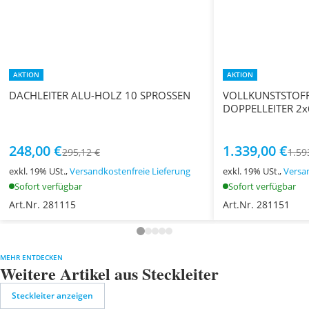
AKTION
AKTION
DACHLEITER ALU-HOLZ 10 SPROSSEN
VOLLKUNSTSTOFF
DOPPELLEITER 2
248,00 €
1.339,00 €
295,12 €
1.59
exkl. 19% USt.,
Versandkostenfreie Lieferung
exkl. 19% USt.,
Versa
Sofort verfügbar
Sofort verfügbar
Art.Nr. 281115
Art.Nr. 281151
MEHR ENTDECKEN
Weitere Artikel aus Steckleiter
Steckleiter anzeigen