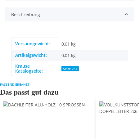
Beschreibung
Produkteigenschaft
Wert
Versandgewicht:
0,01 kg
Artikelgewicht:
0,01
kg
Krause
Seite 237
Katalogseite:
PASSEND ERGÄNZT
Das passt gut dazu