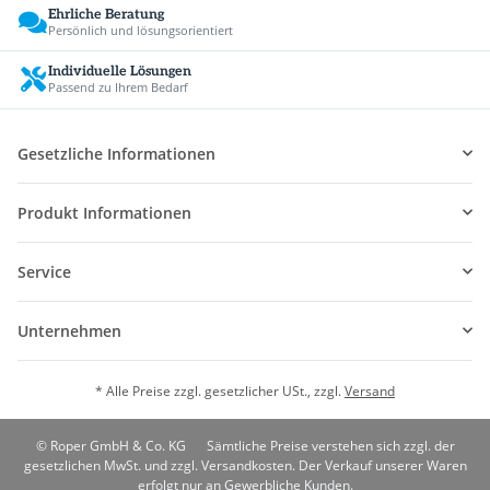
Ehrliche Beratung
Persönlich und lösungsorientiert
Individuelle Lösungen
Passend zu Ihrem Bedarf
Gesetzliche Informationen
Produkt Informationen
Service
Unternehmen
* Alle Preise zzgl. gesetzlicher USt., zzgl.
Versand
© Roper GmbH & Co. KG
Sämtliche Preise verstehen sich zzgl. der
gesetzlichen MwSt. und zzgl. Versandkosten. Der Verkauf unserer Waren
erfolgt nur an Gewerbliche Kunden.