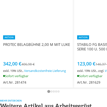
AKTION
AKTION
PROTEC BELAGBÜHNE 2,00 M MIT LUKE
STABILO FG BASI
SERIE 100 U. 500 
342,00 €
123,00 €
406,98 €
146,37
exkl. 19% USt.,
Versandkostenfreie Lieferung
exkl. 19% USt., zzgl.
V
Sofort verfügbar
Sofort verfügbar
Art.Nr. 281474
Art.Nr. 281629
MEHR ENTDECKEN
Weitere Artikel aus Arbeitsgerüst