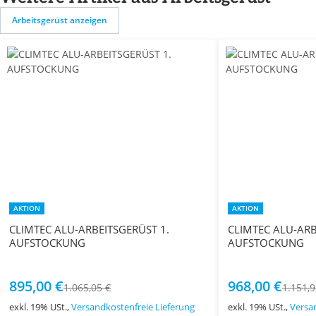
Arbeitsgerüst anzeigen
AKTION
AKTION
CLIMTEC ALU-ARBEITSGERÜST 1.
CLIMTEC ALU-ARB
AUFSTOCKUNG
AUFSTOCKUNG
895,00 €
968,00 €
1.065,05 €
1.151,9
exkl. 19% USt.,
Versandkostenfreie Lieferung
exkl. 19% USt.,
Versa