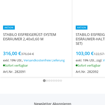
AKTION
AKTION
STABILO EISFREIGERÜST-SYSTEM
STABILO EISFREI
EISRÄUMER 2,40x0,60 M
EISRÄUMER-HALT
SET)
316,00 €
103,00 €
376,04 €
122,57
exkl. 19% USt.,
Versandkostenfreie Lieferung
exkl. 19% USt., zzgl.
V
Sofort verfügbar
Sofort verfügbar
Art.Nr. 282091
Art.Nr. 282092
Newsletter Abonnieren