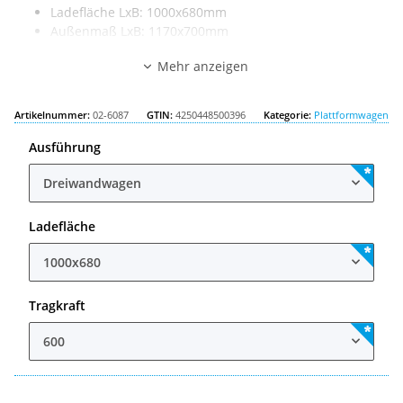
Ladefläche LxB: 1000x680mm
Außenmaß LxB: 1170x700mm
Tragkraft: 600kg
Mehr anzeigen
Artikelnummer:
02-6087
GTIN:
4250448500396
Kategorie:
Plattformwagen
Ausführung
Dreiwandwagen
Ladefläche
1000x680
Tragkraft
600