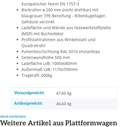
Europäischer Norm EN 1757-3
Bockrollen ø 200 mm (nicht drehbar) mit
blaugrauer TPE-Bereifung - Rillenkugellager,
Gehäuse verzinkt
Ladefläche und Wände aus Holzwerkstoffplatte
(MDF) mit Buchedekor
Profilstahlrahmen aus Winkelstahl und
Quadratrohr
Pulverbeschichtung RAL 5010 enzianblau
Seitenwandhöhe 500 mm
Ladefläche LxB: 1000x680mm
Außenmaß LxB: 1170x700mm
Tragkraft: 600kg
Produkteigenschaft
Wert
Versandgewicht:
47,60 kg
Artikelgewicht:
46,60
kg
MEHR ENTDECKEN
Weitere Artikel aus Plattformwagen