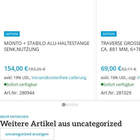
AKTION
AKTION
MONTO + STABILO ALU-HALTESTANGE
TRAVERSE GROSS
SENK.NUTZUNG
CA. 881 MM, 6+7
154,00 €
69,00 €
183,26 €
82,11 €
exkl. 19% USt.,
Versandkostenfreie Lieferung
exkl. 19% USt., zzgl.
V
Sofort verfügbar
Sofort verfügbar
Art.Nr. 280944
Art.Nr. 281029
MEHR ENTDECKEN
Weitere Artikel aus uncategorized
uncategorized anzeigen