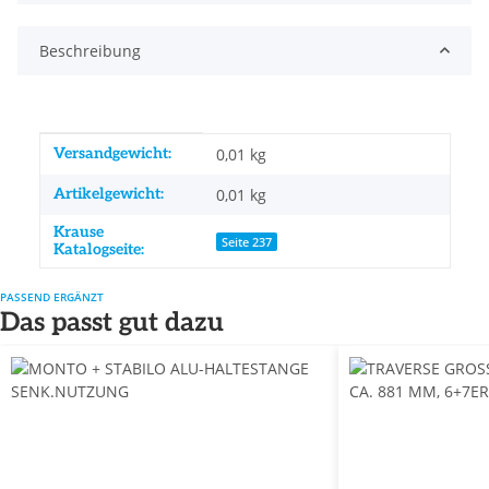
Beschreibung
Produkteigenschaft
Wert
Versandgewicht:
0,01 kg
Artikelgewicht:
0,01
kg
Krause
Seite 237
Katalogseite:
PASSEND ERGÄNZT
Das passt gut dazu