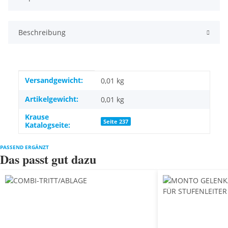
Beschreibung
Produkteigenschaft
Wert
Versandgewicht:
0,01 kg
Artikelgewicht:
0,01
kg
Krause
Seite 237
Katalogseite:
PASSEND ERGÄNZT
Das passt gut dazu