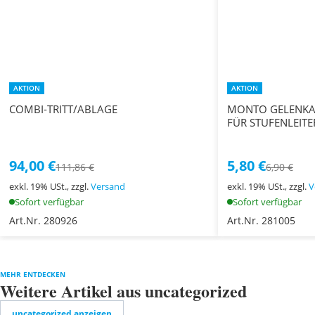
AKTION
AKTION
COMBI-TRITT/ABLAGE
MONTO GELENKAB
FÜR STUFENLEITE
94,00 €
5,80 €
111,86 €
6,90 €
exkl. 19% USt., zzgl.
Versand
exkl. 19% USt., zzgl.
V
Sofort verfügbar
Sofort verfügbar
Art.Nr. 280926
Art.Nr. 281005
MEHR ENTDECKEN
Weitere Artikel aus uncategorized
uncategorized anzeigen