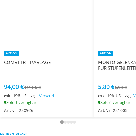
AKTION
AKTION
COMBI-TRITT/ABLAGE
MONTO GELENKAB
FÜR STUFENLEITE
94,00 €
5,80 €
111,86 €
6,90 €
exkl. 19% USt., zzgl.
Versand
exkl. 19% USt., zzgl.
V
Sofort verfügbar
Sofort verfügbar
Art.Nr. 280926
Art.Nr. 281005
MEHR ENTDECKEN