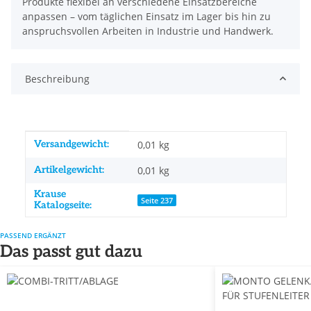
Produkte flexibel an verschiedene Einsatzbereiche
anpassen – vom täglichen Einsatz im Lager bis hin zu
anspruchsvollen Arbeiten in Industrie und Handwerk.
Beschreibung
Produkteigenschaft
Wert
Versandgewicht:
0,01 kg
Artikelgewicht:
0,01
kg
Krause
Seite 237
Katalogseite:
PASSEND ERGÄNZT
Das passt gut dazu