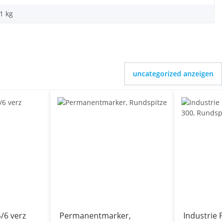
01
kg
uncategorized anzeigen
/6 verz
Permanentmarker,
Industrie