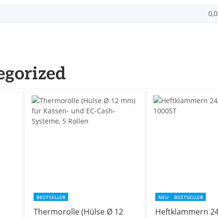
0,
egorized
BESTSELLER
NEU
BESTSELLER
Thermorolle (Hülse Ø 12
Heftklammern 24