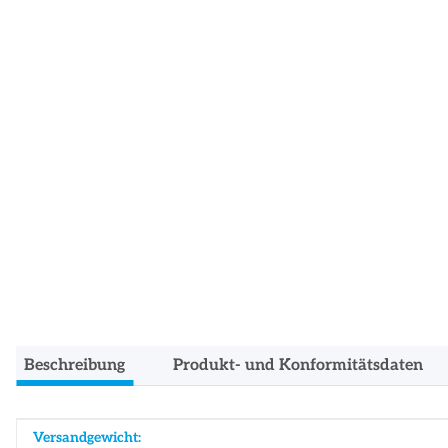
Beschreibung
Produkt- und Konformitätsdaten
Produkteigenschaft
Wert
Versandgewicht: