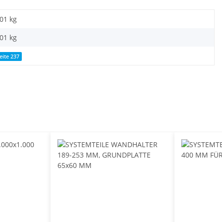
,01 kg
,01
kg
eite 237