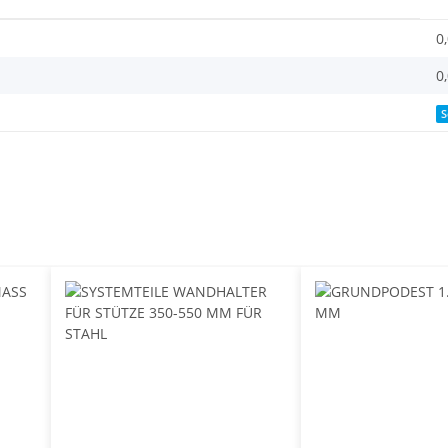
0
0
S