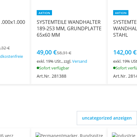
AKTION
AKTION
000x1.000
SYSTEMTEILE WANDHALTER
SYSTEMTEI
189-253 MM, GRUNDPLATTE
WANDHALT
65x60 MM
STAHL
,32 €
49,00 €
142,00 €
58,31 €
dkostenfreie
exkl. 19% USt., zzgl.
Versand
exkl. 19% USt.
Sofort verfügbar
Sofort verf
Art.Nr. 281388
Art.Nr. 281
uncategorized anzeigen