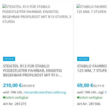
AKTION
AKTION
STEIGTEIL R13 FÜR STABILO
STABILO FAHRRO
PODESTLEITER FAHRBAR, EINSEITIG
125 MM, 7 STUF
BEGEHBAR PROFILROST MIT R13-
STUFEN, 3 STUFEN
210,00 €
69,00 €
249,90 €
82,11 €
exkl. 19% USt.,
Versandkostenfreie Lieferung
exkl. 19% USt., zzgl.
V
Sofort verfügbar
Sofort verfügbar
Art.Nr. 281273
Art.Nr. 281306