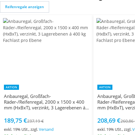
Reifenregale anzeigen
AKTION
AKTION
Anbauregal, Großfach-
Anbauregal, Groß
Räder-/Reifenregal, 2000 x 1500 x 400
Räder-/Reifenrega
mm (HxBxT), verzinkt, 3 Lagerebenen á
mm (HxBxT), verzi
400 kg Fachlast pro Ebene
400 kg Fachlast p
189,75 €
208,69 €
237,19 €
260,86
exkl. 19% USt., zzgl.
Versand
exkl. 19% USt., zzgl.
V