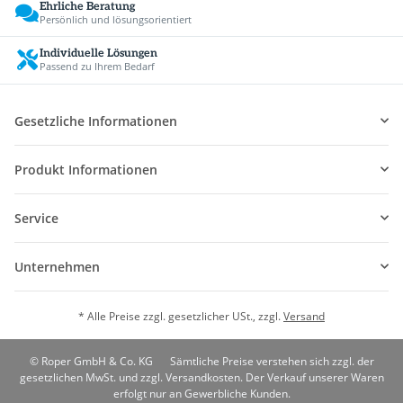
Ehrliche Beratung
Persönlich und lösungsorientiert
Individuelle Lösungen
Passend zu Ihrem Bedarf
Gesetzliche Informationen
Produkt Informationen
Service
Unternehmen
* Alle Preise zzgl. gesetzlicher USt., zzgl.
Versand
© Roper GmbH & Co. KG
Sämtliche Preise verstehen sich zzgl. der
gesetzlichen MwSt. und zzgl. Versandkosten. Der Verkauf unserer Waren
erfolgt nur an Gewerbliche Kunden.