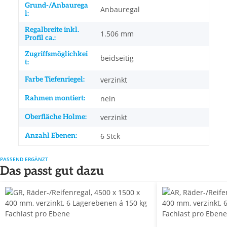
Grund-/Anbaurega
Anbauregal
l:
Regalbreite inkl.
1.506 mm
Profil ca.:
Zugriffsmöglichkei
beidseitig
t:
Farbe Tiefenriegel:
verzinkt
Rahmen montiert:
nein
Oberfläche Holme:
verzinkt
Anzahl Ebenen:
6 Stck
PASSEND ERGÄNZT
Das passt gut dazu