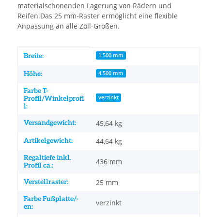
materialschonenden Lagerung von Rädern und
Reifen.Das 25 mm-Raster ermöglicht eine flexible
Anpassung an alle Zoll-Größen.
Produkteigenschaft
Wert
Breite:
1.500 mm
Höhe:
4.500 mm
Farbe T-
verzinkt
Profil/Winkelprofi
l:
Versandgewicht:
45,64 kg
Artikelgewicht:
44,64
kg
Regaltiefe inkl.
436 mm
Profil ca.:
Verstellraster:
25 mm
Farbe Fußplatte/-
verzinkt
en: