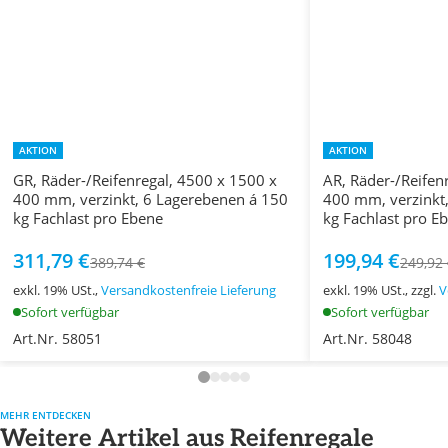
AKTION
AKTION
GR, Räder-/Reifenregal, 4500 x 1500 x
AR, Räder-/Reifen
400 mm, verzinkt, 6 Lagerebenen á 150
400 mm, verzinkt
kg Fachlast pro Ebene
kg Fachlast pro E
311,79 €
199,94 €
389,74 €
249,92
exkl. 19% USt.,
Versandkostenfreie Lieferung
exkl. 19% USt., zzgl.
V
Sofort verfügbar
Sofort verfügbar
Art.Nr. 58051
Art.Nr. 58048
MEHR ENTDECKEN
Weitere Artikel aus Reifenregale