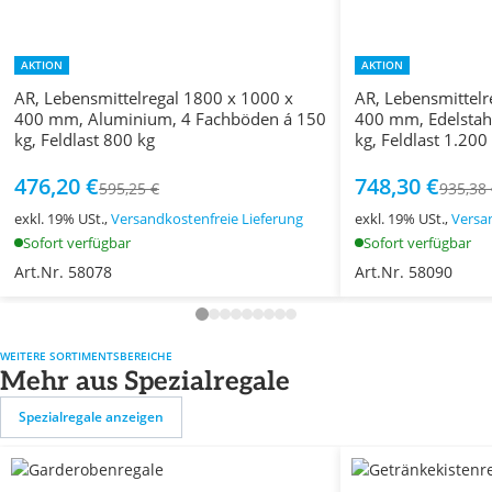
AKTION
AKTION
AR, Lebensmittelregal 1800 x 1000 x
AR, Lebensmittelr
400 mm, Aluminium, 4 Fachböden á 150
400 mm, Edelstah
kg, Feldlast 800 kg
kg, Feldlast 1.200
476,20 €
748,30 €
595,25 €
935,38
exkl. 19% USt.,
Versandkostenfreie Lieferung
exkl. 19% USt.,
Versa
Sofort verfügbar
Sofort verfügbar
Art.Nr. 58078
Art.Nr. 58090
WEITERE SORTIMENTSBEREICHE
Mehr aus Spezialregale
Spezialregale anzeigen