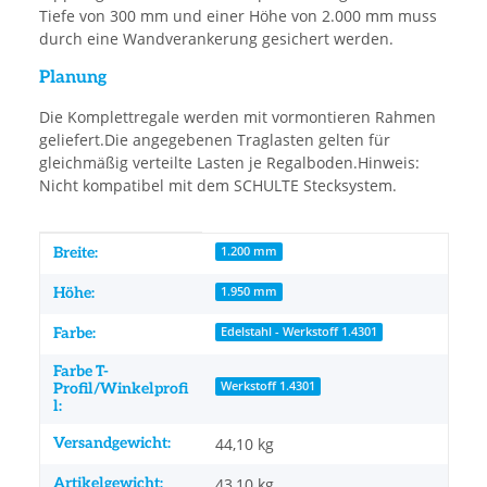
Tiefe von 300 mm und einer Höhe von 2.000 mm muss
durch eine Wandverankerung gesichert werden.
Planung
Die Komplettregale werden mit vormontieren Rahmen
geliefert.Die angegebenen Traglasten gelten für
gleichmäßig verteilte Lasten je Regalboden.Hinweis:
Nicht kompatibel mit dem SCHULTE Stecksystem.
Produkteigenschaft
Wert
Breite:
1.200 mm
Höhe:
1.950 mm
Farbe:
Edelstahl - Werkstoff 1.4301
Farbe T-
Werkstoff 1.4301
Profil/Winkelprofi
l:
Versandgewicht:
44,10 kg
Artikelgewicht:
43,10
kg