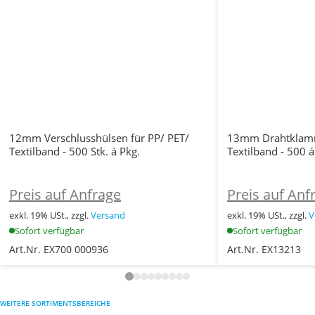
12mm Verschlusshülsen für PP/ PET/
13mm Drahtklamm
Textilband - 500 Stk. á Pkg.
Textilband - 500 á
Preis auf Anfrage
Preis auf Anf
exkl. 19% USt., zzgl.
Versand
exkl. 19% USt., zzgl.
V
Sofort verfügbar
Sofort verfügbar
Art.Nr. EX700 000936
Art.Nr. EX13213
WEITERE SORTIMENTSBEREICHE