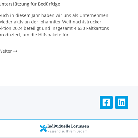
Unterstützung für Bedürftige
mitgli
Auch in diesem Jahr haben wir uns als Unternehmen
Eine 10
wieder aktiv an der Johanniter Weihnachtstrucker
Verpac
Aktion 2024 beteiligt und insgesamt 4.630 Faltkartons
erfolg
produziert, um die Hilfspakete für
Handel
Weiter
Weite
Individuelle Lösungen
Passend zu Ihrem Bedarf