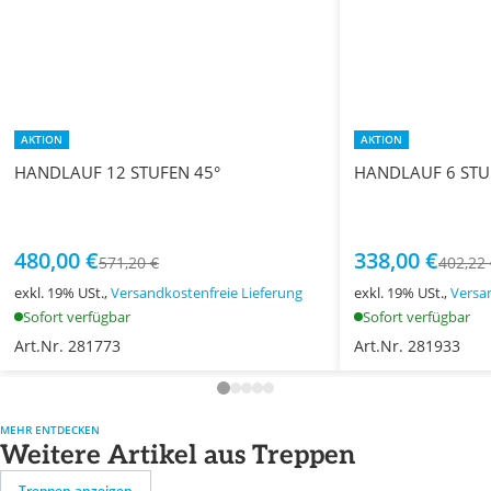
AKTION
AKTION
HANDLAUF 12 STUFEN 45°
HANDLAUF 6 STU
480,00 €
338,00 €
571,20 €
402,22
exkl. 19% USt.,
Versandkostenfreie Lieferung
exkl. 19% USt.,
Versa
Sofort verfügbar
Sofort verfügbar
Art.Nr. 281773
Art.Nr. 281933
MEHR ENTDECKEN
Weitere Artikel aus Treppen
Treppen anzeigen