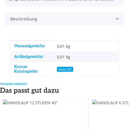
Beschreibung
Produkteigenschaft
Wert
Versandgewicht:
0,01 kg
Artikelgewicht:
0,01
kg
Krause
Seite 237
Katalogseite:
PASSEND ERGÄNZT
Das passt gut dazu