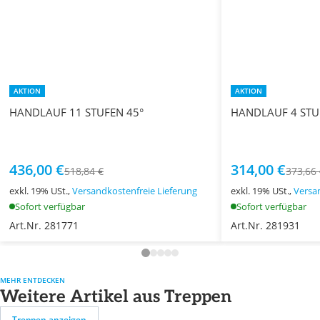
AKTION
AKTION
HANDLAUF 11 STUFEN 45°
HANDLAUF 4 STU
436,00 €
314,00 €
518,84 €
373,66
exkl. 19% USt.,
Versandkostenfreie Lieferung
exkl. 19% USt.,
Versa
Sofort verfügbar
Sofort verfügbar
Art.Nr. 281771
Art.Nr. 281931
MEHR ENTDECKEN
Weitere Artikel aus Treppen
Treppen anzeigen