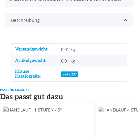
Beschreibung
Produkteigenschaft
Wert
Versandgewicht:
0,01 kg
Artikelgewicht:
0,01
kg
Krause
Seite 237
Katalogseite:
PASSEND ERGÄNZT
Das passt gut dazu