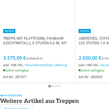
AKTION
AKTION
TREPPE MIT PLATTFORM, FAHBAHR
ÜBERSTIEG, STAT
(LEICHTMETALL), 6 STUFEN 0,6 M, 60°
2x5 STUFEN 1,0 M
3.575,00 €
2.650,00 €
4.254,25 €
3.15
exkl. 19% USt.,
Versandkostenfreie Lieferung
exkl. 19% USt.,
Versa
Sofort verfügbar
Sofort verfügbar
Art.Nr. 281971
Art.Nr. 282003
MEHR ENTDECKEN
Weitere Artikel aus Treppen
Treppen anzeigen