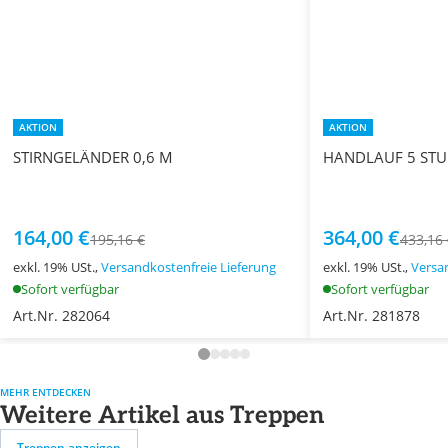
AKTION
AKTION
STIRNGELÄNDER 0,6 M
HANDLAUF 5 STU
164,00 €
364,00 €
195,16 €
433,16
exkl. 19% USt.,
Versandkostenfreie Lieferung
exkl. 19% USt.,
Versa
Sofort verfügbar
Sofort verfügbar
Art.Nr. 282064
Art.Nr. 281878
MEHR ENTDECKEN
Weitere Artikel aus Treppen
Treppen anzeigen