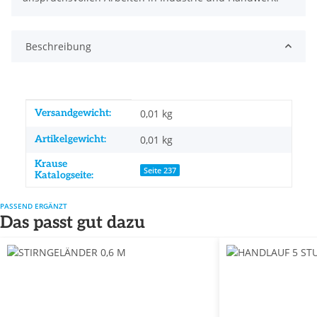
Beschreibung
Produkteigenschaft
Wert
Versandgewicht:
0,01 kg
Artikelgewicht:
0,01
kg
Krause
Seite 237
Katalogseite:
PASSEND ERGÄNZT
Das passt gut dazu