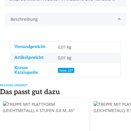
Beschreibung
Produkteigenschaft
Wert
Versandgewicht:
0,01 kg
Artikelgewicht:
0,01
kg
Krause
Seite 237
Katalogseite:
PASSEND ERGÄNZT
Das passt gut dazu