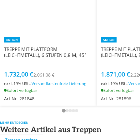
AKTION
AKTION
TREPPE MIT PLATTFORM
TREPPE MIT PLA
(LEICHTMETALL), 6 STUFEN 0,8 M, 45°
(LEICHTMETALL), 
1.732,00 €
1.871,00 €
2.061,08 €
2.22
exkl. 19% USt.,
Versandkostenfreie Lieferung
exkl. 19% USt.,
Versa
Sofort verfügbar
Sofort verfügbar
Art.Nr. 281848
Art.Nr. 281896
MEHR ENTDECKEN
Weitere Artikel aus Treppen
Treppen anzeigen