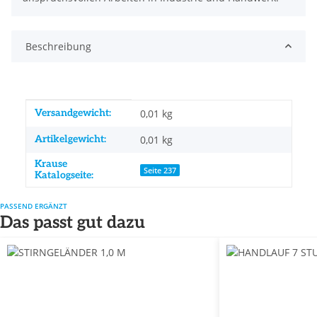
Beschreibung
Produkteigenschaft
Wert
Versandgewicht:
0,01 kg
Artikelgewicht:
0,01
kg
Krause
Seite 237
Katalogseite:
PASSEND ERGÄNZT
Das passt gut dazu