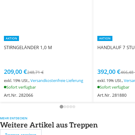
AKTION
AKTION
STIRNGELÄNDER 1,0 M
HANDLAUF 7 STU
209,00 €
392,00 €
248,71 €
466,48
exkl. 19% USt.,
Versandkostenfreie Lieferung
exkl. 19% USt.,
Versa
Sofort verfügbar
Sofort verfügbar
Art.Nr. 282066
Art.Nr. 281880
MEHR ENTDECKEN
Weitere Artikel aus Treppen
Treppen anzeigen