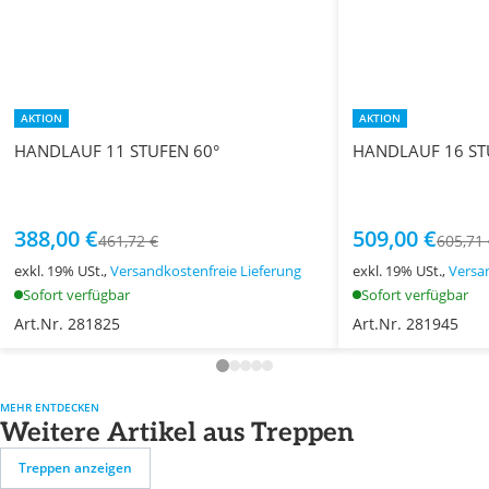
AKTION
AKTION
HANDLAUF 11 STUFEN 60°
HANDLAUF 16 ST
388,00 €
509,00 €
461,72 €
605,71
exkl. 19% USt.,
Versandkostenfreie Lieferung
exkl. 19% USt.,
Versa
Sofort verfügbar
Sofort verfügbar
Art.Nr. 281825
Art.Nr. 281945
MEHR ENTDECKEN
Weitere Artikel aus Treppen
Treppen anzeigen