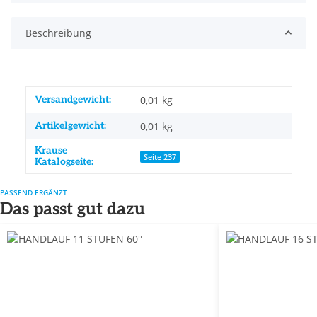
Beschreibung
Produkteigenschaft
Wert
Versandgewicht:
0,01 kg
Artikelgewicht:
0,01
kg
Krause
Seite 237
Katalogseite:
PASSEND ERGÄNZT
Das passt gut dazu