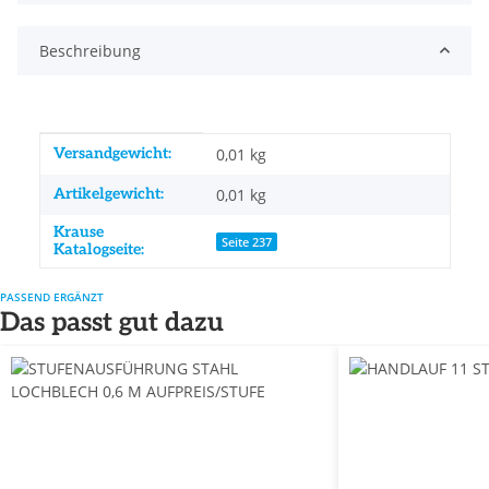
Beschreibung
Produkteigenschaft
Wert
Versandgewicht:
0,01 kg
Artikelgewicht:
0,01
kg
Krause
Seite 237
Katalogseite:
PASSEND ERGÄNZT
Das passt gut dazu