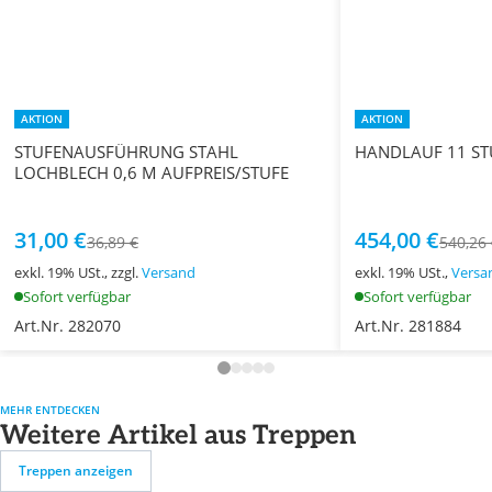
AKTION
AKTION
STUFENAUSFÜHRUNG STAHL
HANDLAUF 11 ST
LOCHBLECH 0,6 M AUFPREIS/STUFE
31,00 €
454,00 €
36,89 €
540,26
exkl. 19% USt., zzgl.
Versand
exkl. 19% USt.,
Versa
Sofort verfügbar
Sofort verfügbar
Art.Nr. 282070
Art.Nr. 281884
MEHR ENTDECKEN
Weitere Artikel aus Treppen
Treppen anzeigen