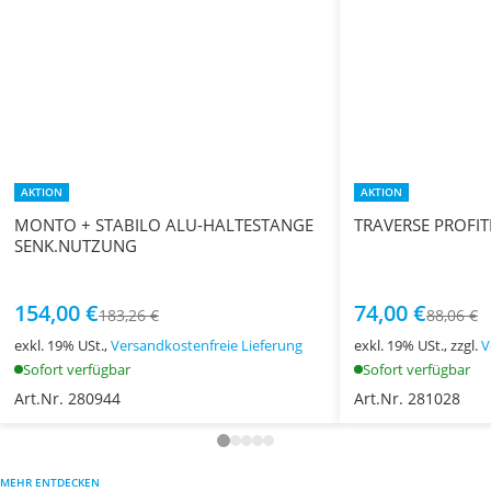
AKTION
AKTION
MONTO + STABILO ALU-HALTESTANGE
TRAVERSE PROFIT
SENK.NUTZUNG
154,00 €
74,00 €
183,26 €
88,06 €
exkl. 19% USt.,
Versandkostenfreie Lieferung
exkl. 19% USt., zzgl.
V
Sofort verfügbar
Sofort verfügbar
Art.Nr. 280944
Art.Nr. 281028
MEHR ENTDECKEN