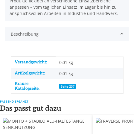
Produkte flexibel an verschiedene Einsatzbereiche
anpassen – vom täglichen Einsatz im Lager bis hin zu
anspruchsvollen Arbeiten in Industrie und Handwerk.
Beschreibung
Produkteigenschaft
Wert
Versandgewicht:
0,01 kg
Artikelgewicht:
0,01
kg
Krause
Seite 237
Katalogseite:
PASSEND ERGÄNZT
Das passt gut dazu