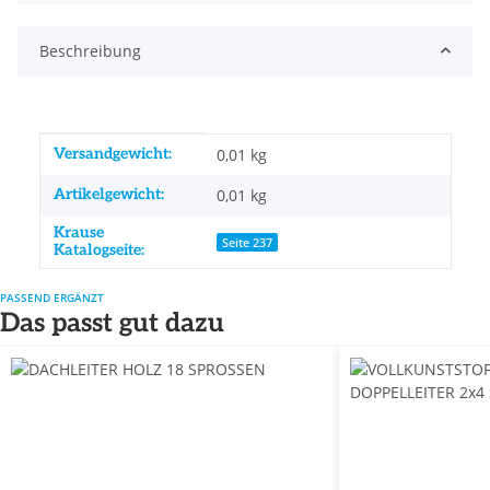
Beschreibung
Produkteigenschaft
Wert
Versandgewicht:
0,01 kg
Artikelgewicht:
0,01
kg
Krause
Seite 237
Katalogseite:
PASSEND ERGÄNZT
Das passt gut dazu