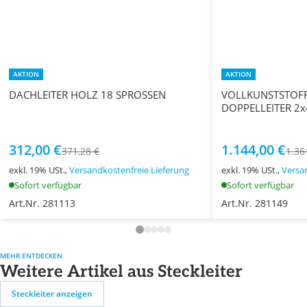
AKTION
AKTION
DACHLEITER HOLZ 18 SPROSSEN
VOLLKUNSTSTOFF
DOPPELLEITER 2
312,00 €
1.144,00 €
371,28 €
1.36
exkl. 19% USt.,
Versandkostenfreie Lieferung
exkl. 19% USt.,
Versa
Sofort verfügbar
Sofort verfügbar
Art.Nr. 281113
Art.Nr. 281149
MEHR ENTDECKEN
Weitere Artikel aus Steckleiter
Steckleiter anzeigen