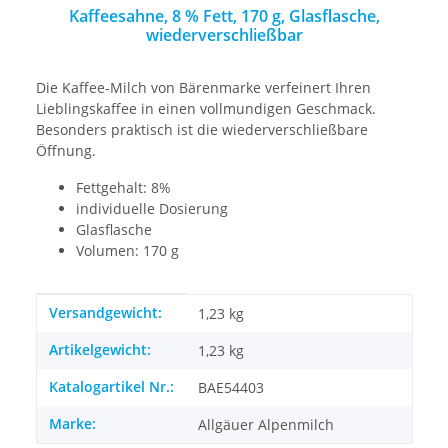
Kaffeesahne, 8 % Fett, 170 g, Glasflasche,
wiederverschließbar
Die Kaffee-Milch von Bärenmarke verfeinert Ihren
Lieblingskaffee in einen vollmundigen Geschmack.
Besonders praktisch ist die wiederverschließbare
Öffnung.
Fettgehalt: 8%
individuelle Dosierung
Glasflasche
Volumen: 170 g
Produkteigenschaft
Wert
Versandgewicht:
1,23 kg
Artikelgewicht:
1,23
kg
Katalogartikel Nr.:
BAE54403
Marke:
Allgäuer Alpenmilch