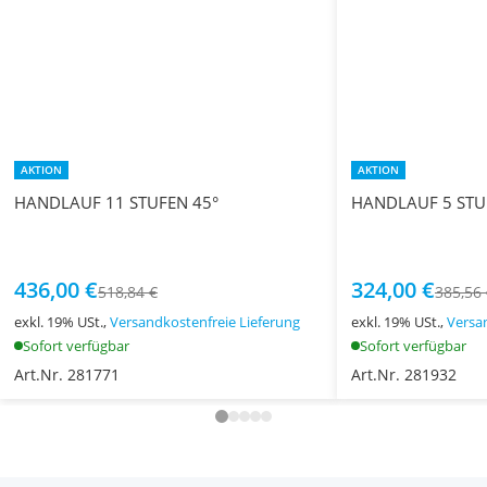
AKTION
AKTION
HANDLAUF 11 STUFEN 45°
HANDLAUF 5 STU
436,00 €
324,00 €
518,84 €
385,56
exkl. 19% USt.,
Versandkostenfreie Lieferung
exkl. 19% USt.,
Versa
Sofort verfügbar
Sofort verfügbar
Art.Nr. 281771
Art.Nr. 281932