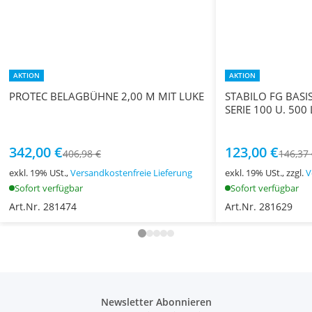
AKTION
AKTION
PROTEC BELAGBÜHNE 2,00 M MIT LUKE
STABILO FG BASI
SERIE 100 U. 500 
342,00 €
123,00 €
406,98 €
146,37
exkl. 19% USt.,
Versandkostenfreie Lieferung
exkl. 19% USt., zzgl.
V
Sofort verfügbar
Sofort verfügbar
Art.Nr. 281474
Art.Nr. 281629
Newsletter Abonnieren