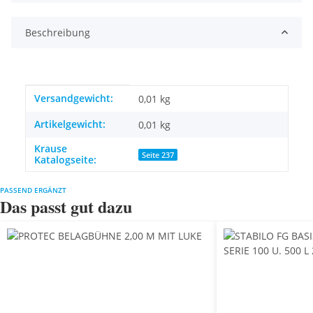
Beschreibung
Produkteigenschaft
Wert
Versandgewicht:
0,01 kg
Artikelgewicht:
0,01
kg
Krause
Seite 237
Katalogseite:
PASSEND ERGÄNZT
Das passt gut dazu