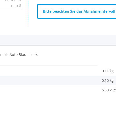
x
Bitte beachten Sie das Abnahmeintervall 
 als Auto Blade Look.
0,11 kg
0,10
kg
6,50 × 2