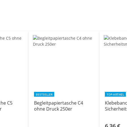
BESTSELLER
TOP-ARTIKEL
che C5
Begleitpapiertasche C4
Klebeband
r
ohne Druck 250er
Sicherhe
6,36 €