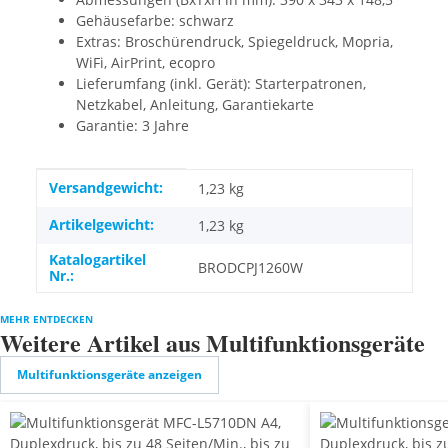
Gehäusefarbe: schwarz
Extras: Broschürendruck, Spiegeldruck, Mopria,
WiFi, AirPrint, ecopro
Lieferumfang (inkl. Gerät): Starterpatronen,
Netzkabel, Anleitung, Garantiekarte
Garantie: 3 Jahre
Produkteigenschaft
Wert
Versandgewicht:
1,23 kg
Artikelgewicht:
1,23
kg
Katalogartikel
BRODCPJ1260W
Nr.:
MEHR ENTDECKEN
Weitere Artikel aus Multifunktionsgeräte
Multifunktionsgeräte anzeigen