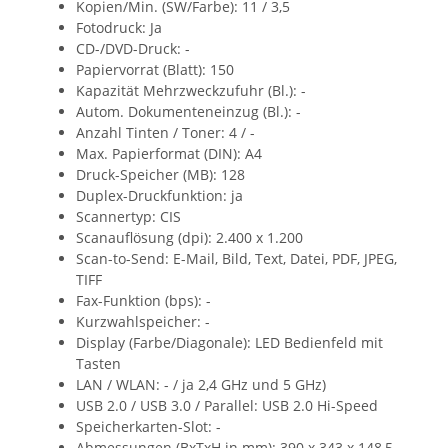
Kopien/Min. (SW/Farbe): 11 / 3,5
Fotodruck: Ja
CD-/DVD-Druck: -
Papiervorrat (Blatt): 150
Kapazität Mehrzweckzufuhr (Bl.): -
Autom. Dokumenteneinzug (Bl.): -
Anzahl Tinten / Toner: 4 / -
Max. Papierformat (DIN): A4
Druck-Speicher (MB): 128
Duplex-Druckfunktion: ja
Scannertyp: CIS
Scanauflösung (dpi): 2.400 x 1.200
Scan-to-Send: E-Mail, Bild, Text, Datei, PDF, JPEG,
TIFF
Fax-Funktion (bps): -
Kurzwahlspeicher: -
Display (Farbe/Diagonale): LED Bedienfeld mit
Tasten
LAN / WLAN: - / ja 2,4 GHz und 5 GHz)
USB 2.0 / USB 3.0 / Parallel: USB 2.0 Hi-Speed
Speicherkarten-Slot: -
Abmessungen (BxTxH in mm): 390 x 343 x 148,5