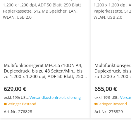
Multifunktionsgerät MFC-L5710DN A4,
Multifunktionsge
Duplexdruck, bis zu 48 Seiten/Min., bis
Duplexdruck, bis z
zu 1.200 x 1.200 dpi, ADF 50 Blatt, 250
zu 1.200 x 1.200 
Blatt Papierkassette, 512 MB Speicher,
Blatt Papierkasse
LAN, WLAN, USB 2.0
LAN, WLAN, USB 
629,00 €
655,00 €
exkl. 19% USt.,
Versandkostenfreie Lieferung
exkl. 19% USt.,
Versa
Geringer Bestand
Geringer Bestand
Art.Nr. 276828
Art.Nr. 276829